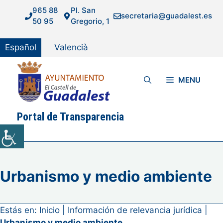
Saltar
965 88
Pl. San
secretaria@guadalest.es
al
50 95
Gregorio, 1
contenido
Español
Valencià
MENU
Portal de Transparencia
Urbanismo y medio ambiente
Estás en:
Inicio
|
Información de relevancia jurídica
|
Urbanismo y medio ambiente