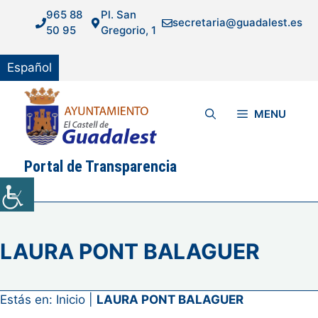
Saltar
965 88
Pl. San
secretaria@guadalest.es
al
50 95
Gregorio, 1
contenido
Español
MENU
Portal de Transparencia
LAURA PONT BALAGUER
Estás en:
Inicio
|
LAURA PONT BALAGUER