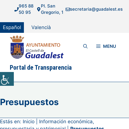
Saltar
965 88
Pl. San
secretaria@guadalest.es
al
50 95
Gregorio, 1
contenido
Español
Valencià
MENU
Portal de Transparencia
Presupuestos
Estás en:
Inicio
|
Información económica,
presupuestaria y patrimonial
|
Presupuestos