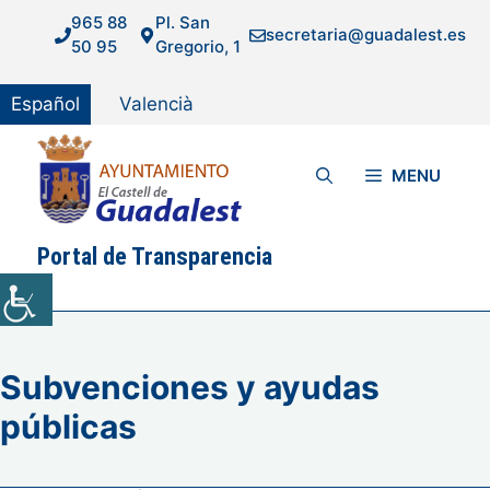
Saltar
965 88
Pl. San
secretaria@guadalest.es
al
50 95
Gregorio, 1
contenido
Español
Valencià
MENU
Portal de Transparencia
Subvenciones y ayudas
públicas