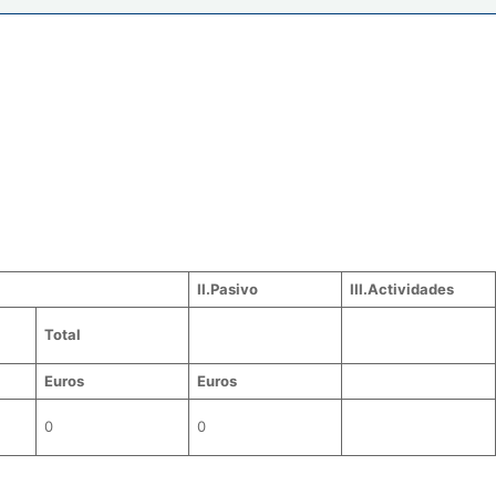
II.Pasivo
III.Actividades
Total
Euros
Euros
0
0