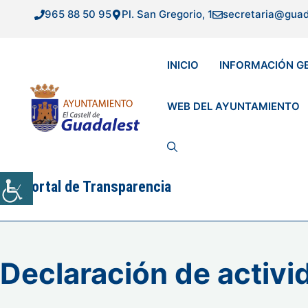
Saltar
965 88 50 95
Pl. San Gregorio, 1
secretaria@guad
al
contenido
INICIO
INFORMACIÓN G
WEB DEL AYUNTAMIENTO
Portal de Transparencia
Declaración de activi