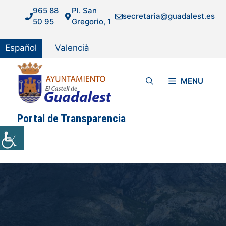
Saltar
965 88
Pl. San
secretaria@guadalest.es
al
50 95
Gregorio, 1
contenido
Español
Valencià
MENU
Portal de Transparencia