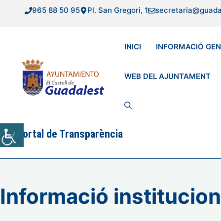
Vés
965 88 50 95
Pl. San Gregori, 1
secretaria@guada
al
contingut
INICI
INFORMACIÓ GE
WEB DEL AJUNTAMENT
Portal de Transparència
Informació institucion