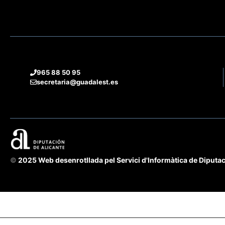
965 88 50 95
secretaria@guadalest.es
©
2025 Web desenrotllada pel Servici d'Informàtica de Diputac